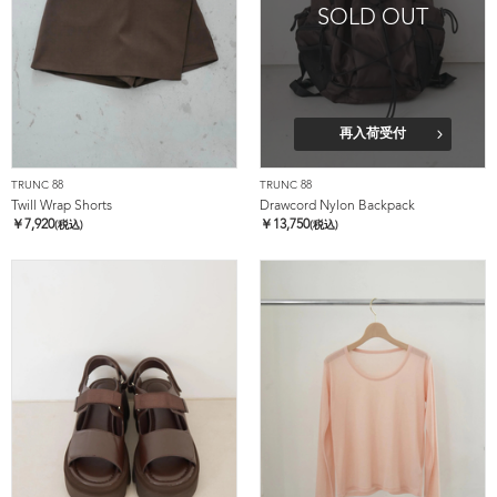
SOLD OUT
再入荷受付
TRUNC 88
TRUNC 88
Twill Wrap Shorts
Drawcord Nylon Backpack
￥
7,920
￥
13,750
(税込)
(税込)