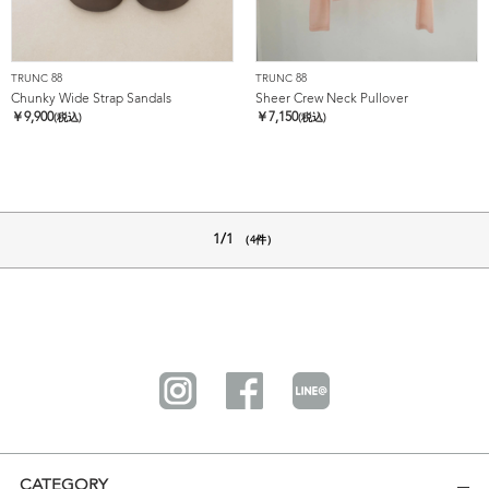
TRUNC 88
TRUNC 88
Chunky Wide Strap Sandals
Sheer Crew Neck Pullover
￥
9,900
￥
7,150
(税込)
(税込)
1/1
（4件）
CATEGORY