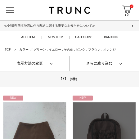
0
¥ 0
≪令和8年熊本地震に伴う配送に関する重要なお知らせについて≫
ALL ITEM
NEW ITEM
CATEGORY
RANKING
TOP
カラー：[
グリーン
,
イエロー
,
その他
,
ピンク
,
ブラウン
,
オレンジ
]
表示方法の変更
さらに絞り込む
1/1
（4件）
NEW
NEW