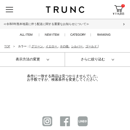
8
¥ 114,855
≪令和8年熊本地震に伴う配送に関する重要なお知らせについて≫
ALL ITEM
NEW ITEM
CATEGORY
RANKING
TOP
カラー：[
グリーン
,
イエロー
,
その他
,
シルバー
,
ゴールド
]
表示方法の変更
さらに絞り込む
条件に一致する商品は見つかりませんでした。
お手数ですが、検索条件を変更してください。