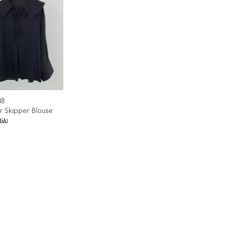
88
ar Skipper Blouse
税込)