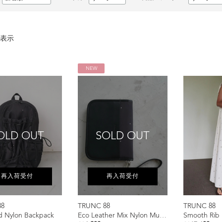
表示
NEW
OLD OUT
SOLD OUT
再入荷受付
再入荷受付
88
TRUNC 88
TRUNC 88
d Nylon Backpack
Eco Leather Mix Nylon Multi Case