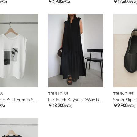
￥6,930
￥17,600
(税込)
(税込)
(税込
88
TRUNC 88
TRUNC 88
2Way Photo Print French Sleeve Tee
Ice Touch Keyneck 2Way Dress
Sheer Slip-
￥13,200
￥9,900
税込)
(税込)
(税込)