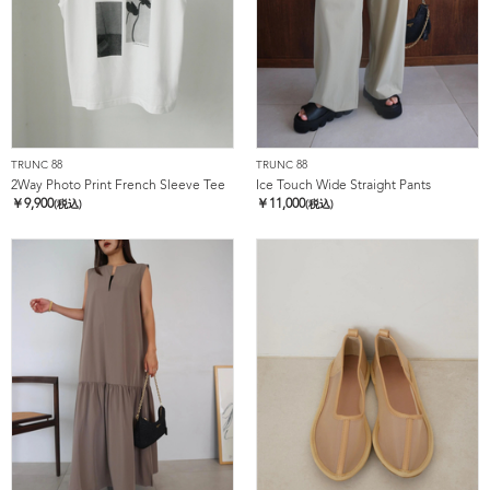
TRUNC 88
TRUNC 88
2Way Photo Print French Sleeve Tee
Ice Touch Wide Straight Pants
￥
9,900
￥
11,000
(税込)
(税込)