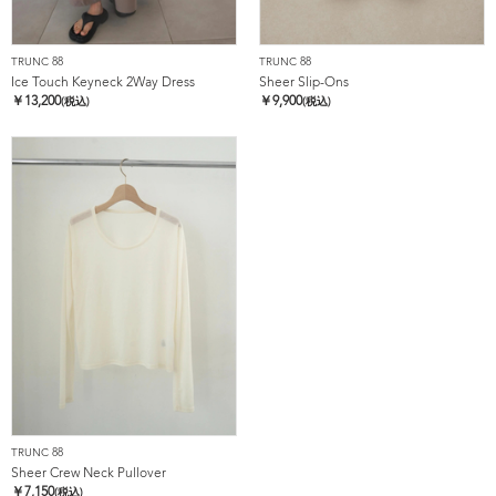
TRUNC 88
TRUNC 88
Ice Touch Keyneck 2Way Dress
Sheer Slip-Ons
￥
13,200
￥
9,900
(税込)
(税込)
TRUNC 88
Sheer Crew Neck Pullover
￥
7,150
(税込)