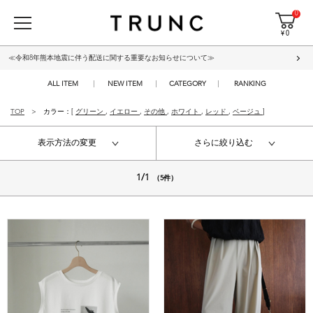
0
¥ 0
≪令和8年熊本地震に伴う配送に関する重要なお知らせについて≫
ALL ITEM
NEW ITEM
CATEGORY
RANKING
TOP
カラー：[
グリーン
,
イエロー
,
その他
,
ホワイト
,
レッド
,
ベージュ
]
表示方法の変更
さらに絞り込む
1/1
（5件）