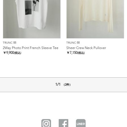
TRUNC 88
TRUNC 88
2Way Photo Print French Sleeve Tee
Sheer Crew Neck Pullover
￥
9,900
￥
7,150
(税込)
(税込)
1/1
（2件）