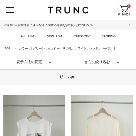
8
¥ 114,855
≪令和8年熊本地震に伴う配送に関する重要なお知らせについて≫
ALL ITEM
NEW ITEM
CATEGORY
RANKING
TOP
カラー：[
グリーン
,
イエロー
,
その他
,
ホワイト
,
レッド
,
パープル
]
表示方法の変更
さらに絞り込む
1/1
（2件）