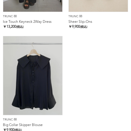
TRUNC 88
TRUNC 88
Ice Touch Keyneck 2Way Dress
Sheer Slip-Ons
￥
13,200
￥
9,900
(税込)
(税込)
TRUNC 88
Big Collar Skipper Blouse
￥
9,900
(税込)