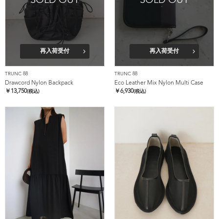
SOLD OUT
SOLD OUT
再入荷受付
再入荷受付
TRUNC 88
TRUNC 88
Drawcord Nylon Backpack
Eco Leather Mix Nylon Multi Case
￥
13,750
￥
6,930
(税込)
(税込)