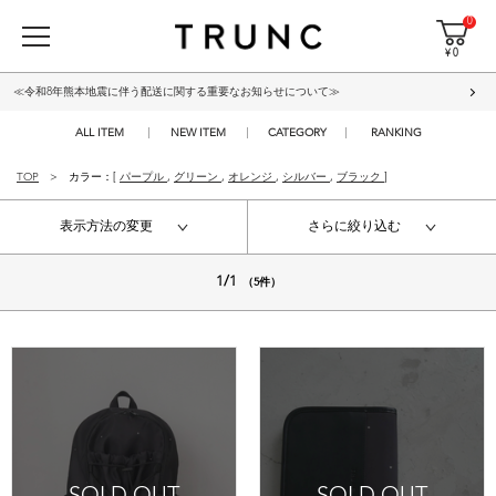
0
¥ 0
≪令和8年熊本地震に伴う配送に関する重要なお知らせについて≫
ALL ITEM
NEW ITEM
CATEGORY
RANKING
TOP
カラー：[
パープル
,
グリーン
,
オレンジ
,
シルバー
,
ブラック
]
表示方法の変更
さらに絞り込む
1/1
（5件）