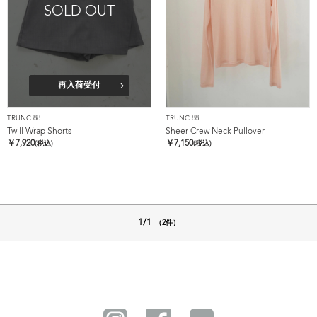
SOLD OUT
再入荷受付
TRUNC 88
TRUNC 88
Twill Wrap Shorts
Sheer Crew Neck Pullover
￥
7,920
￥
7,150
(税込)
(税込)
1/1
（2件）