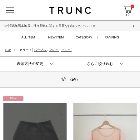
0
¥ 0
≪令和8年熊本地震に伴う配送に関する重要なお知らせについて≫
ALL ITEM
NEW ITEM
CATEGORY
RANKING
TOP
カラー：[
パープル
,
グレー
,
ピンク
]
表示方法の変更
さらに絞り込む
1/1
（2件）
NEW