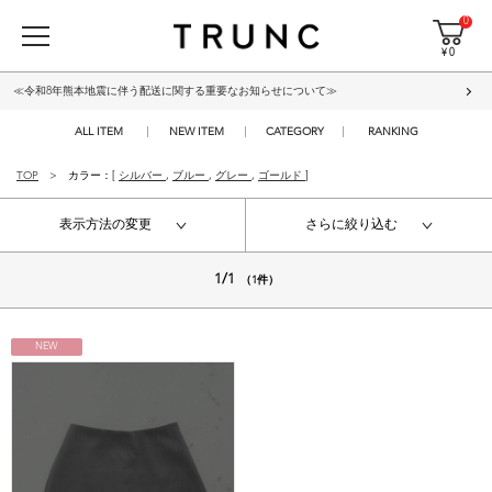
0
¥ 0
≪令和8年熊本地震に伴う配送に関する重要なお知らせについて≫
ALL ITEM
NEW ITEM
CATEGORY
RANKING
TOP
カラー：[
シルバー
,
ブルー
,
グレー
,
ゴールド
]
表示方法の変更
さらに絞り込む
1/1
（1件）
NEW