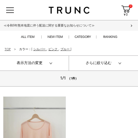
0
¥ 0
≪令和8年熊本地震に伴う配送に関する重要なお知らせについて≫
ALL ITEM
NEW ITEM
CATEGORY
RANKING
TOP
カラー：[
シルバー
,
ピンク
,
ブルー
]
表示方法の変更
さらに絞り込む
1/1
（1件）