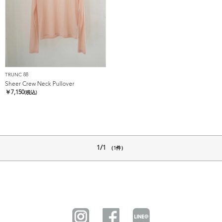
TRUNC 88
Sheer Crew Neck Pullover
￥
7,150
(税込)
1/1
（1件）