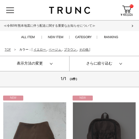
41
¥ 483,026
≪令和8年熊本地震に伴う配送に関する重要なお知らせについて≫
ALL ITEM
NEW ITEM
CATEGORY
RANKING
TOP
カラー：[
イエロー
,
ベージュ
,
ブラウン
,
その他
]
表示方法の変更
さらに絞り込む
1/1
（6件）
NEW
NEW