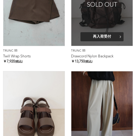
SOLD OUT
再入荷受付
TRUNC 88
TRUNC 88
Twill Wrap Shorts
Drawcord Nylon Backpack
￥
7,920
￥
13,750
(税込)
(税込)