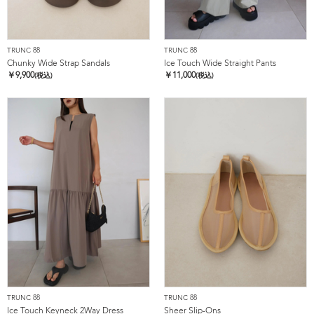
TRUNC 88
TRUNC 88
Chunky Wide Strap Sandals
Ice Touch Wide Straight Pants
￥
9,900
￥
11,000
(税込)
(税込)
TRUNC 88
TRUNC 88
Ice Touch Keyneck 2Way Dress
Sheer Slip-Ons