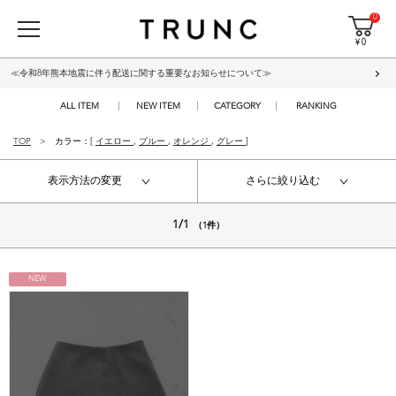
0
¥ 0
≪令和8年熊本地震に伴う配送に関する重要なお知らせについて≫
ALL ITEM
NEW ITEM
CATEGORY
RANKING
TOP
カラー：[
イエロー
,
ブルー
,
オレンジ
,
グレー
]
表示方法の変更
さらに絞り込む
1/1
（1件）
NEW