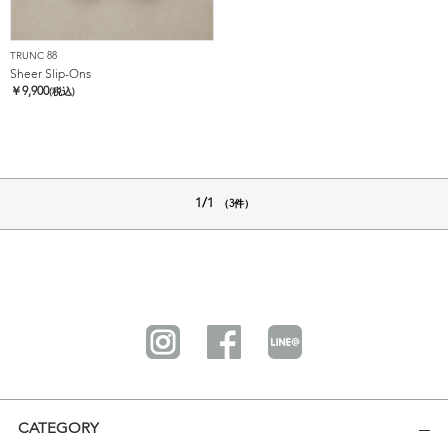
TRUNC 88
Sheer Slip-Ons
￥
9,900
(税込)
1/1
（3件）
CATEGORY