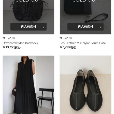
SOLD OUT
SOLD OUT
再入荷受付
再入荷受付
TRUNC 88
TRUNC 88
Drawcord Nylon Backpack
Eco Leather Mix Nylon Multi Case
￥
13,750
￥
6,930
(税込)
(税込)