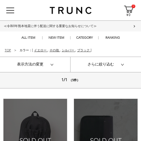
0
¥ 0
≪令和8年熊本地震に伴う配送に関する重要なお知らせについて≫
ALL ITEM
NEW ITEM
CATEGORY
RANKING
TOP
カラー：[
イエロー
,
その他
,
シルバー
,
ブラック
]
表示方法の変更
さらに絞り込む
1/1
（5件）