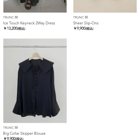
TRUNC 88
TRUNC 88
Ice Touch Keyneck 2Way Dress
Sheer Slip-Ons
￥
13,200
￥
9,900
(税込)
(税込)
TRUNC 88
Big Collar Skipper Blouse
￥
9,900
(税込)