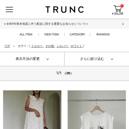
43
¥ 506,288
≪令和8年熊本地震に伴う配送に関する重要なお知らせについて≫
ALL ITEM
NEW ITEM
CATEGORY
RANKING
TOP
カラー：[
イエロー
,
その他
,
シルバー
,
ホワイト
]
表示方法の変更
さらに絞り込む
1/1
（3件）