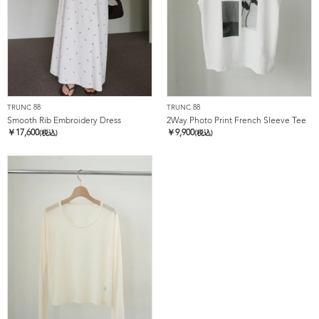
TRUNC 88
TRUNC 88
Smooth Rib Embroidery Dress
2Way Photo Print French Sleeve Tee
￥
17,600
￥
9,900
(税込)
(税込)