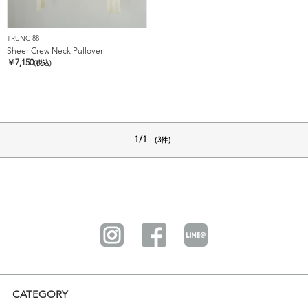
TRUNC 88
Sheer Crew Neck Pullover
￥
7,150
(税込)
1/1
（3件）
CATEGORY