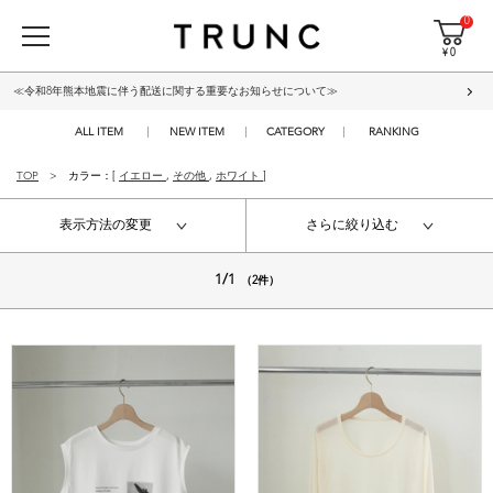
0
¥ 0
≪令和8年熊本地震に伴う配送に関する重要なお知らせについて≫
ALL ITEM
NEW ITEM
CATEGORY
RANKING
TOP
カラー：[
イエロー
,
その他
,
ホワイト
]
表示方法の変更
さらに絞り込む
1/1
（2件）