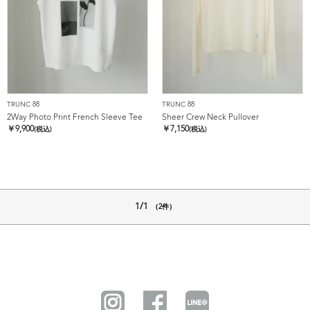
TRUNC 88
TRUNC 88
2Way Photo Print French Sleeve Tee
Sheer Crew Neck Pullover
￥
9,900
￥
7,150
(税込)
(税込)
1/1
（2件）