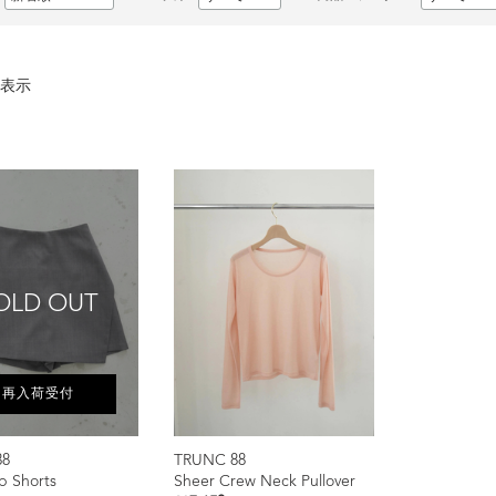
表示
OLD OUT
再入荷受付
88
TRUNC 88
ap Shorts
Sheer Crew Neck Pullover