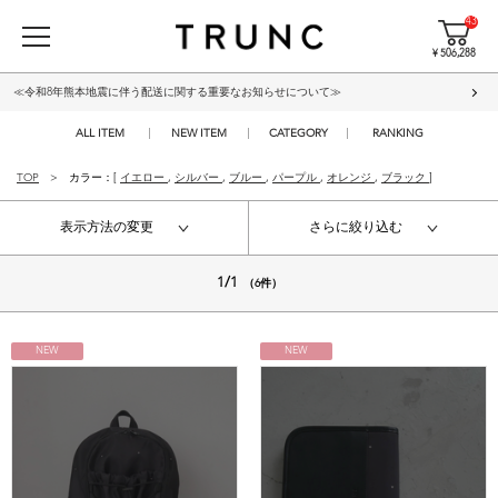
43
¥ 506,288
≪令和8年熊本地震に伴う配送に関する重要なお知らせについて≫
ALL ITEM
NEW ITEM
CATEGORY
RANKING
TOP
カラー：[
イエロー
,
シルバー
,
ブルー
,
パープル
,
オレンジ
,
ブラック
]
表示方法の変更
さらに絞り込む
1/1
（6件）
NEW
NEW