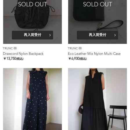
SOLD OUT
SOLD OUT
再入荷受付
再入荷受付
TRUNC 88
TRUNC 88
Drawcord Nylon Backpack
Eco Leather Mix Nylon Multi Case
￥
13,750
￥
6,930
(税込)
(税込)