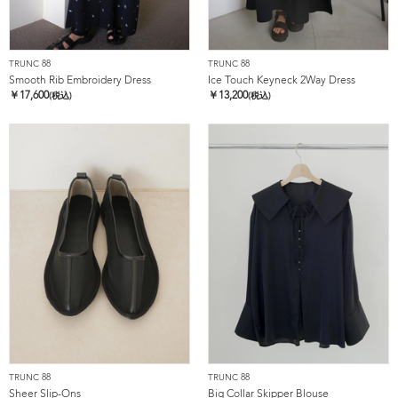
TRUNC 88
TRUNC 88
Smooth Rib Embroidery Dress
Ice Touch Keyneck 2Way Dress
￥
17,600
￥
13,200
(税込)
(税込)
TRUNC 88
TRUNC 88
Sheer Slip-Ons
Big Collar Skipper Blouse