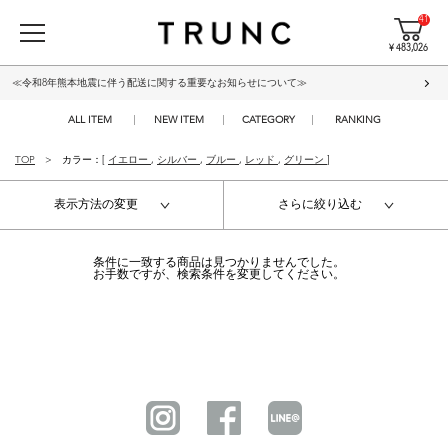
41
¥ 483,026
≪令和8年熊本地震に伴う配送に関する重要なお知らせについて≫
ALL ITEM
NEW ITEM
CATEGORY
RANKING
TOP
カラー：[
イエロー
,
シルバー
,
ブルー
,
レッド
,
グリーン
]
表示方法の変更
さらに絞り込む
条件に一致する商品は見つかりませんでした。
お手数ですが、検索条件を変更してください。