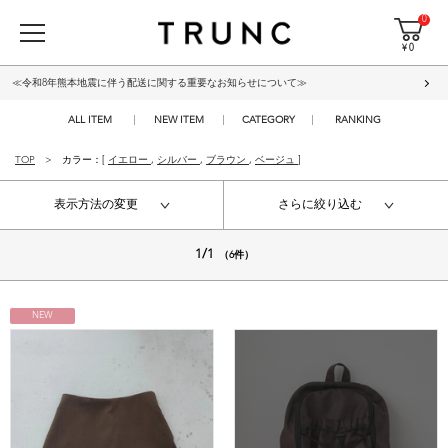
0
¥ 0
≪令和8年熊本地震に伴う配送に関する重要なお知らせについて≫
ALL ITEM
NEW ITEM
CATEGORY
RANKING
TOP
カラー：[
イエロー
,
シルバー
,
ブラウン
,
ベージュ
]
表示方法の変更
さらに絞り込む
1/1
（6件）
NEW