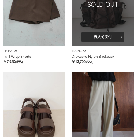
SOLD OUT
再入荷受付
TRUNC 88
TRUNC 88
Twill Wrap Shorts
Drawcord Nylon Backpack
￥
7,920
￥
13,750
(税込)
(税込)