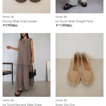
TRUNC 88
TRUNC 88
Chunky Wide Strap Sandals
Ice Touch Wide Straight Pants
￥
9,900
￥
11,000
(税込)
(税込)
TRUNC 88
TRUNC 88
Ice Touch Keyneck 2Way Dress
Sheer Slip-Ons