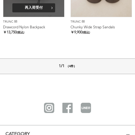
再入荷受付
TRUNC 88
TRUNC 88
Drawcord Nylon Backpack
Chunky Wide Strap Sandals
￥
13,750
￥
9,900
(税込)
(税込)
1/1
（4件）
CATEGORY