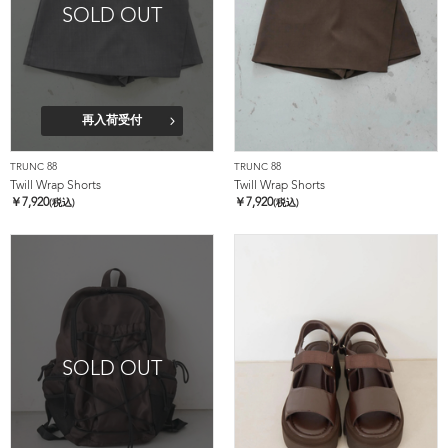
SOLD OUT
再入荷受付
TRUNC 88
TRUNC 88
Twill Wrap Shorts
Twill Wrap Shorts
￥
7,920
￥
7,920
(税込)
(税込)
SOLD OUT