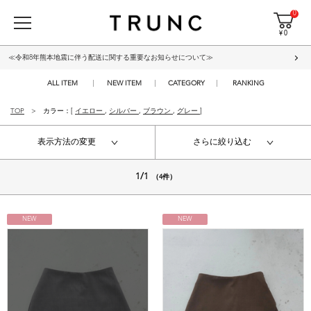
0
¥ 0
≪令和8年熊本地震に伴う配送に関する重要なお知らせについて≫
ALL ITEM
NEW ITEM
CATEGORY
RANKING
TOP
カラー：[
イエロー
,
シルバー
,
ブラウン
,
グレー
]
表示方法の変更
さらに絞り込む
1/1
（4件）
NEW
NEW