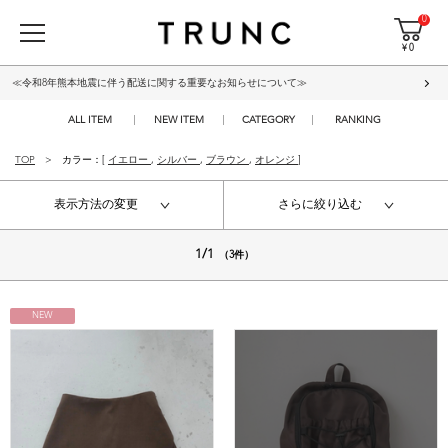
0
¥ 0
≪令和8年熊本地震に伴う配送に関する重要なお知らせについて≫
ALL ITEM
NEW ITEM
CATEGORY
RANKING
TOP
カラー：[
イエロー
,
シルバー
,
ブラウン
,
オレンジ
]
表示方法の変更
さらに絞り込む
1/1
（3件）
NEW