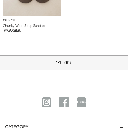
TRUNC 88
Chunky Wide Strap Sandals
￥
9,900
(税込)
1/1
（3件）
CATEGORY