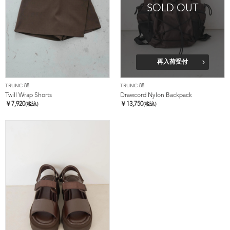
SOLD OUT
再入荷受付
TRUNC 88
TRUNC 88
Twill Wrap Shorts
Drawcord Nylon Backpack
￥
7,920
￥
13,750
(税込)
(税込)