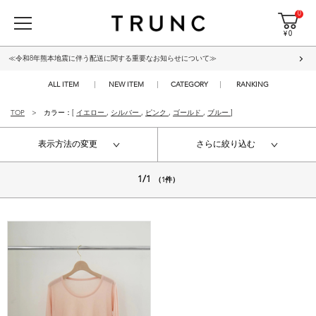
0
¥ 0
≪令和8年熊本地震に伴う配送に関する重要なお知らせについて≫
ALL ITEM
NEW ITEM
CATEGORY
RANKING
TOP
カラー：[
イエロー
,
シルバー
,
ピンク
,
ゴールド
,
ブルー
]
表示方法の変更
さらに絞り込む
1/1
（1件）