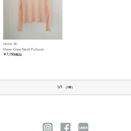
TRUNC 88
Sheer Crew Neck Pullover
￥
7,150
(税込)
1/1
（1件）