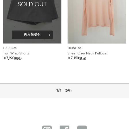
SOLD OUT
再入荷受付
TRUNC 88
TRUNC 88
Twill Wrap Shorts
Sheer Crew Neck Pullover
￥
7,920
￥
7,150
(税込)
(税込)
1/1
（2件）