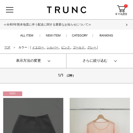
8
¥ 114,855
≪令和8年熊本地震に伴う配送に関する重要なお知らせについて≫
ALL ITEM
NEW ITEM
CATEGORY
RANKING
TOP
カラー：[
イエロー
,
シルバー
,
ピンク
,
ゴールド
,
グレー
]
表示方法の変更
さらに絞り込む
1/1
（2件）
NEW