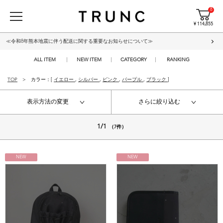
8
¥ 114,855
≪令和8年熊本地震に伴う配送に関する重要なお知らせについて≫
ALL ITEM
NEW ITEM
CATEGORY
RANKING
TOP
カラー：[
イエロー
,
シルバー
,
ピンク
,
パープル
,
ブラック
]
表示方法の変更
さらに絞り込む
1/1
（7件）
NEW
NEW