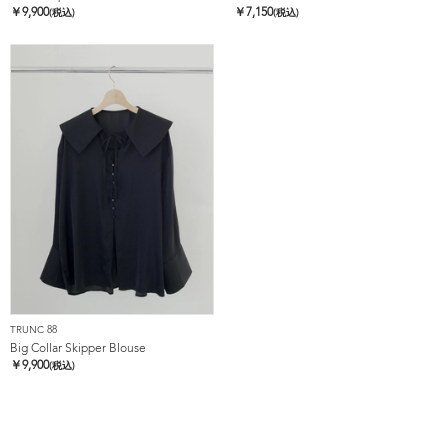
￥
9,900
￥
7,150
(税込)
(税込)
TRUNC 88
Big Collar Skipper Blouse
￥
9,900
(税込)