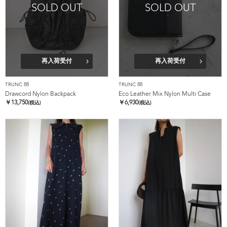
SOLD OUT
SOLD OUT
再入荷受付
再入荷受付
TRUNC 88
TRUNC 88
Drawcord Nylon Backpack
Eco Leather Mix Nylon Multi Case
￥
13,750
￥
6,930
(税込)
(税込)