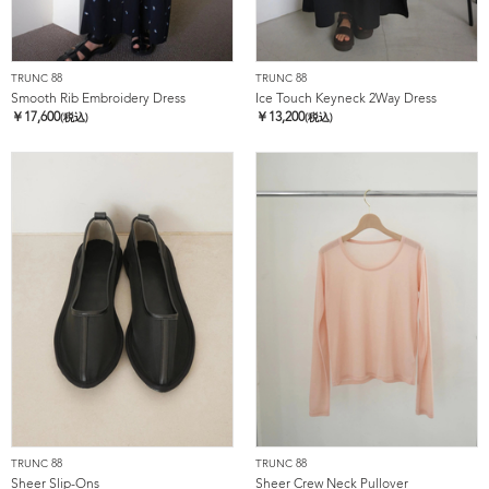
TRUNC 88
TRUNC 88
Smooth Rib Embroidery Dress
Ice Touch Keyneck 2Way Dress
￥
17,600
￥
13,200
(税込)
(税込)
TRUNC 88
TRUNC 88
Sheer Slip-Ons
Sheer Crew Neck Pullover