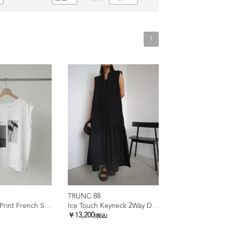
1
TRUNC 88
2Way Photo Print French Sleeve Tee
Ice Touch Keyneck 2Way Dress
￥13,200
(税込)