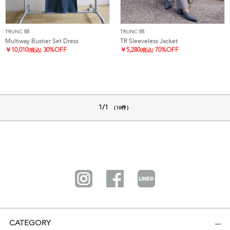
TRUNC 88
TRUNC 88
Multiway Bustier Set Dress
TR Sleeveless Jacket
￥
10,010
30%OFF
￥
5,280
70%OFF
(税込)
(税込)
1/1
（16件）
CATEGORY