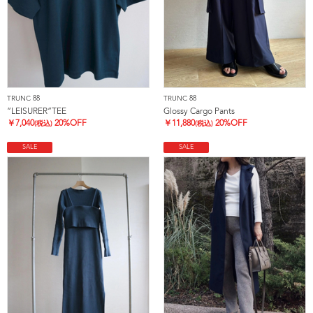
TRUNC 88
TRUNC 88
”LEISURER”TEE
Glossy Cargo Pants
￥
7,040
20%OFF
￥
11,880
20%OFF
(税込)
(税込)
SALE
SALE