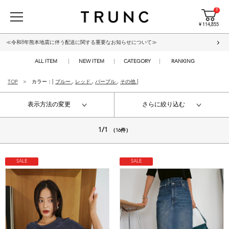
8
¥ 114,855
≪令和8年熊本地震に伴う配送に関する重要なお知らせについて≫
ALL ITEM
NEW ITEM
CATEGORY
RANKING
TOP
カラー：[
ブルー
,
レッド
,
パープル
,
その他
]
表示方法の変更
さらに絞り込む
1/1
（16件）
SALE
SALE