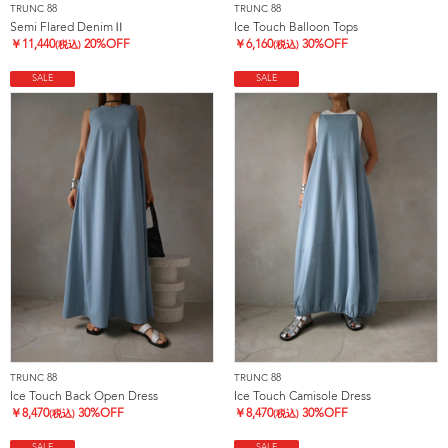
TRUNC 88
TRUNC 88
Semi Flared DenimⅡ
Ice Touch Balloon Tops
￥
11,440
20%OFF
￥
6,160
30%OFF
(税込)
(税込)
SALE
SALE
TRUNC 88
TRUNC 88
Ice Touch Back Open Dress
Ice Touch Camisole Dress
￥
8,470
30%OFF
￥
8,470
30%OFF
(税込)
(税込)
SALE
SALE