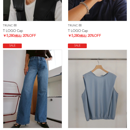
TRUNC 88
TRUNC 88
T LOGO Cap
T LOGO Cap
￥
5,280
20%OFF
￥
5,280
20%OFF
(税込)
(税込)
SALE
SALE