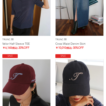
TRUNC 88
TRUNC 88
Velor Half Sleeve TEE
Cross Waist Denim Skirt
￥
6,160
20%OFF
￥
10,010
30%OFF
(税込)
(税込)
SALE
SALE