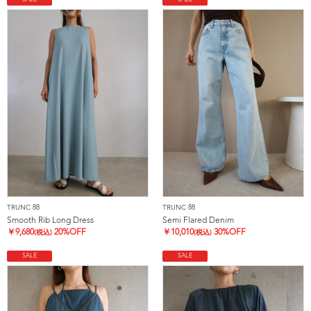
TRUNC 88
TRUNC 88
Smooth Rib Long Dress
Semi Flared Denim
￥
9,680
20%OFF
￥
10,010
30%OFF
(税込)
(税込)
SALE
SALE