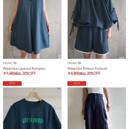
TRUNC 88
TRUNC 88
Waterlike Layered Rompers
Waterlike Ribbon Pullover
￥
9,680
20%OFF
￥
8,800
20%OFF
(税込)
(税込)
SALE
SALE