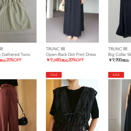
88
TRUNC 88
TRUNC 88
 Gathered Tunic
Open-Back Dot Print Dress
Big Collar S
20%OFF
￥9,680
20%OFF
￥9,900
(税込)
(税込)
(税込)
SALE
SALE