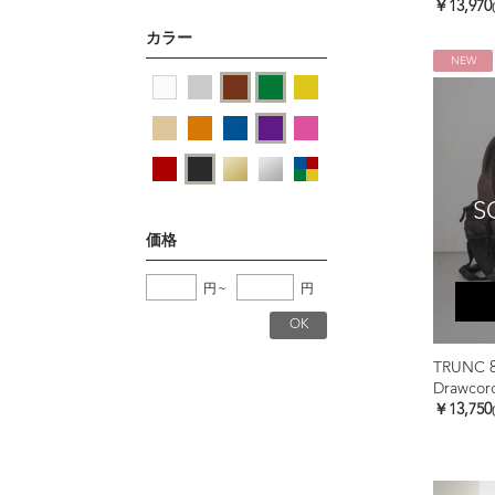
￥13,970
カラー
NEW
S
価格
円
~
円
TRUNC 
Drawcor
￥13,750