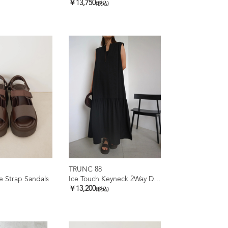
￥13,750
(税込)
TRUNC 88
 Strap Sandals
Ice Touch Keyneck 2Way Dress
￥13,200
(税込)