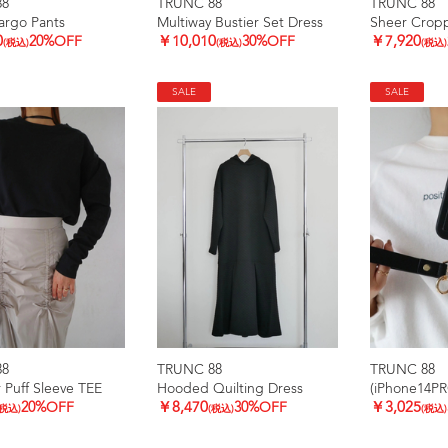
88
TRUNC 88
TRUNC 88
argo Pants
Multiway Bustier Set Dress
Sheer Crop
0
20%OFF
￥10,010
30%OFF
￥7,920
(税込)
(税込)
(税込)
SALE
SALE
88
TRUNC 88
TRUNC 88
 Puff Sleeve TEE
Hooded Quilting Dress
20%OFF
￥8,470
30%OFF
￥3,025
(税込)
(税込)
(税込)