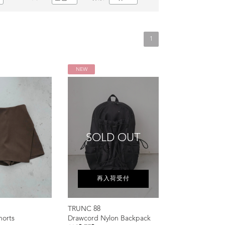
1
NEW
SOLD OUT
再入荷受付
TRUNC 88
horts
Drawcord Nylon Backpack