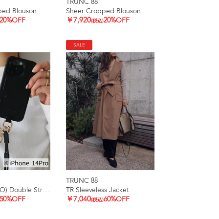
TRUNC 88
ped Blouson
Sheer Cropped Blouson
20%OFF
￥7,920
20%OFF
(税込)
SALE
TRUNC 88
(iPhone14PRO) Double Strap iPhone Case
TR Sleeveless Jacket
50%OFF
￥7,040
60%OFF
(税込)