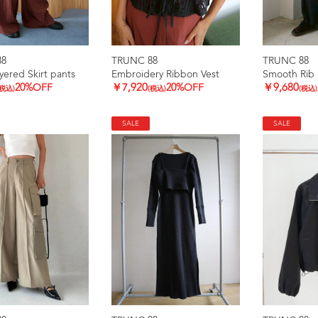
88
TRUNC 88
TRUNC 88
yered Skirt pants
Embroidery Ribbon Vest
Smooth Rib 
20%OFF
￥7,920
20%OFF
￥9,680
(税込)
(税込)
(税込)
SALE
SALE