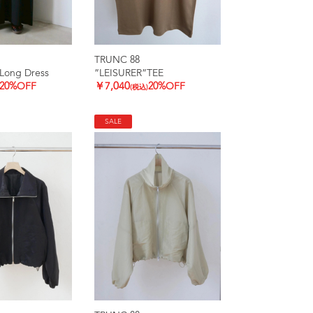
TRUNC 88
Long Dress
”LEISURER”TEE
20%OFF
￥7,040
20%OFF
(税込)
SALE