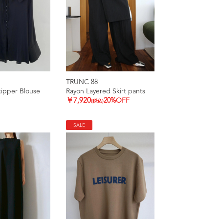
TRUNC 88
kipper Blouse
Rayon Layered Skirt pants
￥7,920
20%OFF
(税込)
SALE