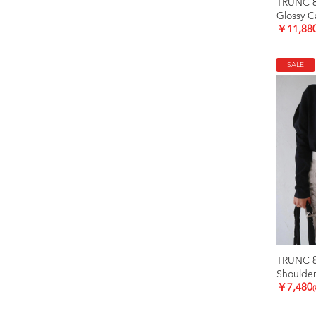
TRUNC 
Glossy C
￥11,88
SALE
TRUNC 
Shoulder
￥7,480