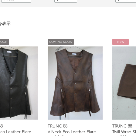
を表示
SOON
COMING SOON
NEW
88
TRUNC 88
TRUNC 88
V Neck Eco Leather Flared Vest
V Neck Eco Leather Flared Vest
Twill Wrap S