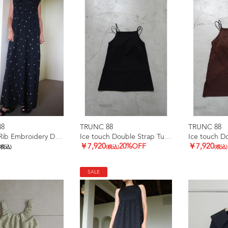
88
TRUNC 88
TRUNC 88
Smooth Rib Embroidery Dress
Ice touch Double Strap Tunic
￥7,920
20%OFF
￥7,920
(税込)
(税込)
(税込)
SALE