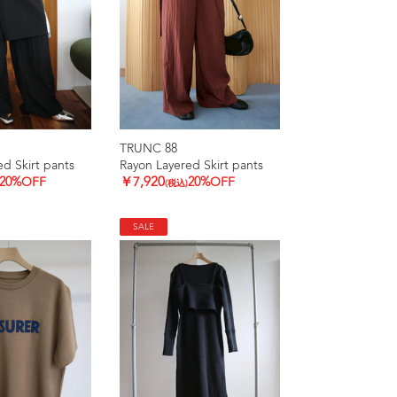
TRUNC 88
d Skirt pants
Rayon Layered Skirt pants
20%OFF
￥7,920
20%OFF
(税込)
SALE