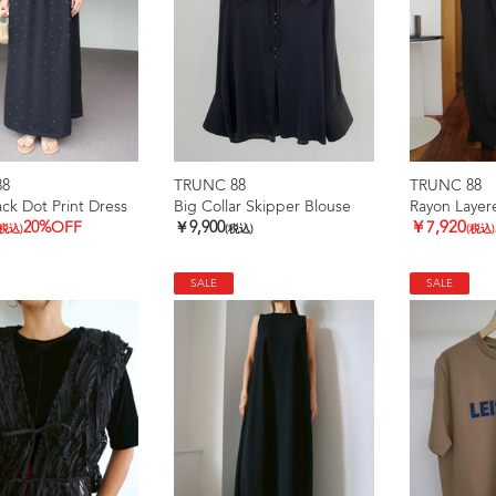
88
TRUNC 88
TRUNC 88
k Dot Print Dress
Big Collar Skipper Blouse
Rayon Layere
20%OFF
￥9,900
￥7,920
(税込)
(税込)
(税込)
SALE
SALE