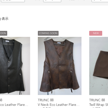
を表示
SOON
COMING SOON
NEW
88
TRUNC 88
TRUNC 88
V Neck Eco Leather Flared Vest
V Neck Eco Leather Flared Vest
Twill Wrap S