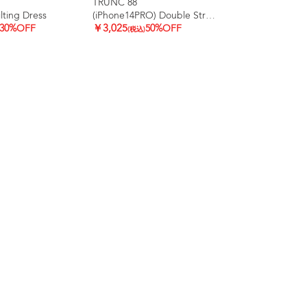
TRUNC 88
ting Dress
(iPhone14PRO) Double Strap iPhone Case
30%OFF
￥3,025
50%OFF
(税込)