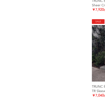
TRUNC 
Sheer C
￥7,920
SALE
TRUNC 
TR Sleev
￥7,040