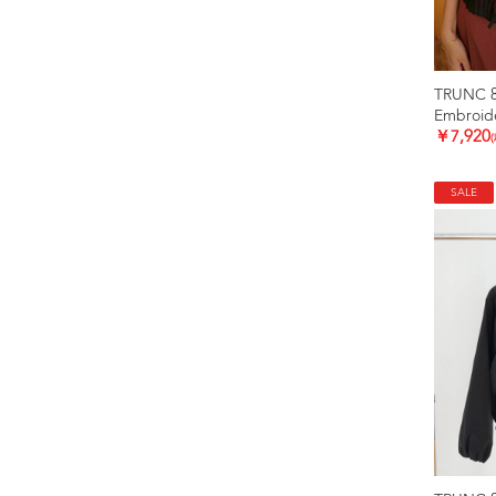
TRUNC 
Embroide
￥7,920
SALE