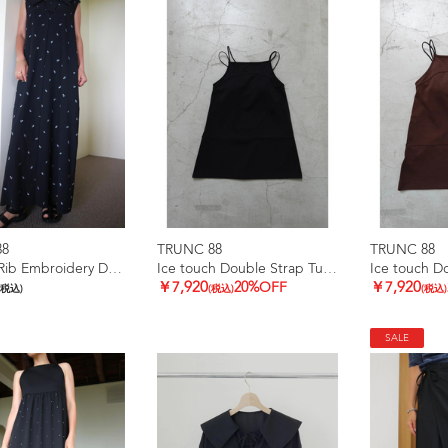
88
TRUNC 88
TRUNC 88
Smooth Rib Embroidery Dress
Ice touch Double Strap Tunic
￥7,920
20%OFF
￥7,920
(税込)
(税込)
(税込)
SALE