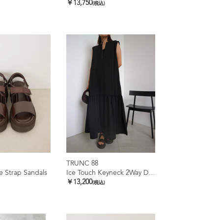
￥13,750
(税込)
TRUNC 88
 Strap Sandals
Ice Touch Keyneck 2Way Dress
￥13,200
(税込)