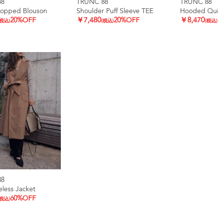
88
TRUNC 88
TRUNC 88
ropped Blouson
Shoulder Puff Sleeve TEE
Hooded Quil
20%OFF
￥7,480
20%OFF
￥8,470
(税込)
(税込)
(税込)
88
eless Jacket
60%OFF
(税込)