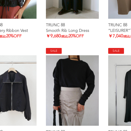
88
TRUNC 88
TRUNC 88
ry Ribbon Vest
Smooth Rib Long Dress
”LEISURER”
20%OFF
￥9,680
20%OFF
￥7,040
(税込)
(税込)
(税込)
SALE
SALE