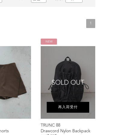
1
NEW
SOLD OUT
再入荷受付
TRUNC 88
horts
Drawcord Nylon Backpack