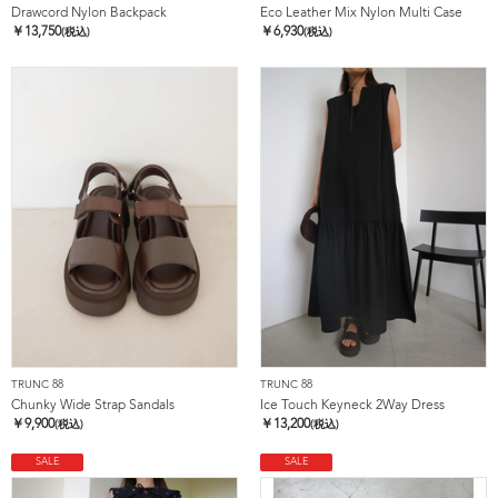
Drawcord Nylon Backpack
Eco Leather Mix Nylon Multi Case
￥
13,750
￥
6,930
(税込)
(税込)
TRUNC 88
TRUNC 88
Chunky Wide Strap Sandals
Ice Touch Keyneck 2Way Dress
￥
9,900
￥
13,200
(税込)
(税込)
SALE
SALE