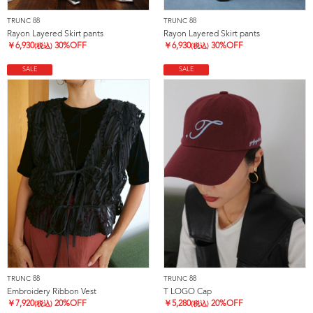
TRUNC 88
TRUNC 88
Rayon Layered Skirt pants
Rayon Layered Skirt pants
￥
6,930
30%OFF
￥
6,930
30%OFF
(税込)
(税込)
SALE
SALE
TRUNC 88
TRUNC 88
Embroidery Ribbon Vest
T LOGO Cap
￥
7,920
20%OFF
￥
5,280
20%OFF
(税込)
(税込)