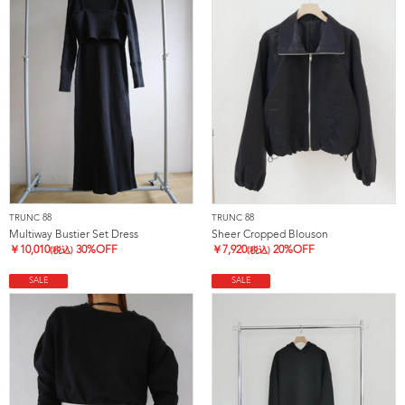
TRUNC 88
TRUNC 88
Multiway Bustier Set Dress
Sheer Cropped Blouson
￥
10,010
30%OFF
￥
7,920
20%OFF
(税込)
(税込)
SALE
SALE