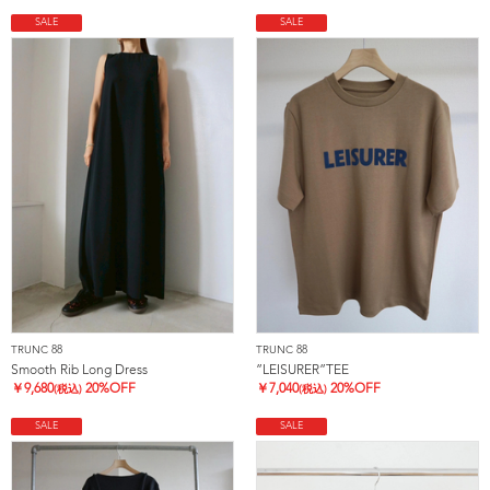
SALE
SALE
TRUNC 88
TRUNC 88
Smooth Rib Long Dress
”LEISURER”TEE
￥
9,680
20%OFF
￥
7,040
20%OFF
(税込)
(税込)
SALE
SALE