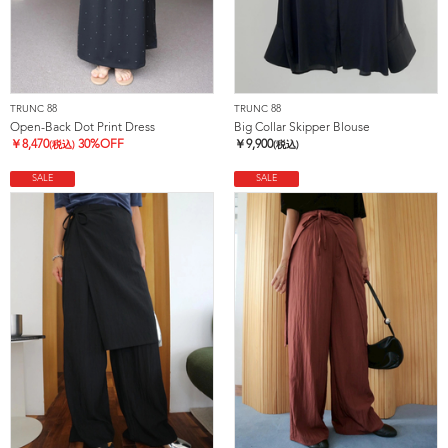
TRUNC 88
TRUNC 88
Open-Back Dot Print Dress
Big Collar Skipper Blouse
￥
8,470
30%OFF
￥
9,900
(税込)
(税込)
SALE
SALE