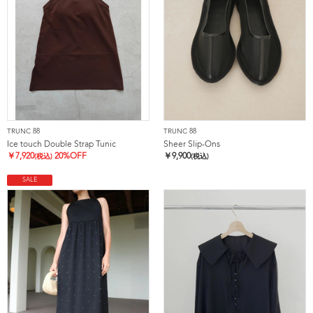
TRUNC 88
TRUNC 88
Ice touch Double Strap Tunic
Sheer Slip-Ons
￥
7,920
20%OFF
￥
9,900
(税込)
(税込)
SALE