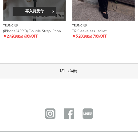
再入荷受付
TRUNC 88
TRUNC 88
(iPhone14PRO) Double Strap iPhone Case
TR Sleeveless Jacket
￥
2,420
60%OFF
￥
5,280
70%OFF
(税込)
(税込)
1/1
（26件）