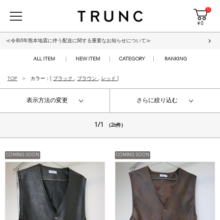
0
¥ 0
≪令和8年熊本地震に伴う配送に関する重要なお知らせについて≫
ALL ITEM
NEW ITEM
CATEGORY
RANKING
TOP
カラー：[
ブラック
,
ブラウン
,
レッド
]
表示方法の変更
さらに絞り込む
1/1
（26件）
COMING SOON
COMING SOON