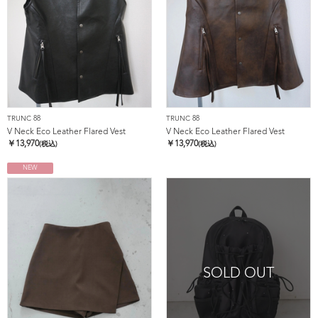
TRUNC 88
TRUNC 88
V Neck Eco Leather Flared Vest
V Neck Eco Leather Flared Vest
￥
13,970
￥
13,970
(税込)
(税込)
NEW
SOLD OUT