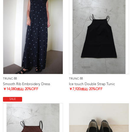
TRUNC 88
TRUNC 88
Smooth Rib Embroidery Dress
Ice touch Double Strap Tunic
￥
14,080
20%OFF
￥
7,920
20%OFF
(税込)
(税込)
SALE