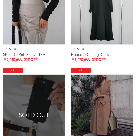
TRUNC 88
TRUNC 88
Shoulder Puff Sleeve TEE
Hooded Quilting Dress
￥
7,480
20%OFF
￥
8,470
30%OFF
(税込)
(税込)
SALE
SALE
SOLD OUT