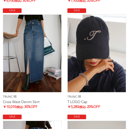
￥
6,930
30%OFF
￥
7,920
20%OFF
(税込)
(税込)
SALE
SALE
TRUNC 88
TRUNC 88
Cross Waist Denim Skirt
T LOGO Cap
￥
10,010
30%OFF
￥
5,280
20%OFF
(税込)
(税込)
SALE
SALE