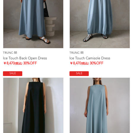
TRUNC 88
TRUNC 88
Ice Touch Back Open Dress
Ice Touch Camisole Dress
￥
8,470
30%OFF
￥
8,470
30%OFF
(税込)
(税込)
SALE
SALE