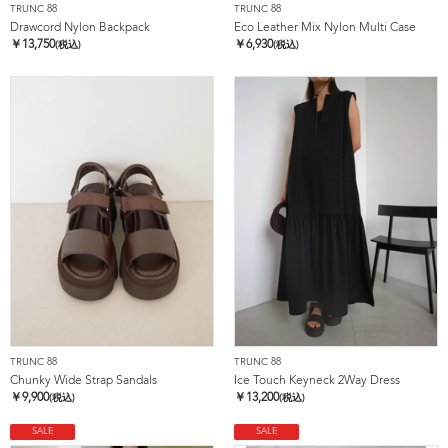
TRUNC 88
TRUNC 88
Drawcord Nylon Backpack
Eco Leather Mix Nylon Multi Case
￥
13,750
￥
6,930
(税込)
(税込)
TRUNC 88
TRUNC 88
Chunky Wide Strap Sandals
Ice Touch Keyneck 2Way Dress
￥
9,900
￥
13,200
(税込)
(税込)
SALE
SALE