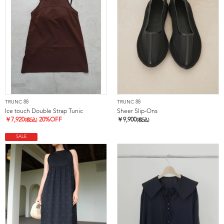
TRUNC 88
TRUNC 88
Ice touch Double Strap Tunic
Sheer Slip-Ons
￥
7,920
20%OFF
￥
9,900
(税込)
(税込)
SALE