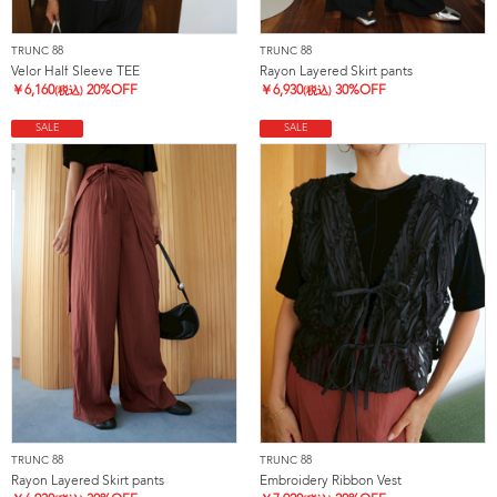
TRUNC 88
TRUNC 88
Velor Half Sleeve TEE
Rayon Layered Skirt pants
￥
6,160
20%OFF
￥
6,930
30%OFF
(税込)
(税込)
SALE
SALE
TRUNC 88
TRUNC 88
Rayon Layered Skirt pants
Embroidery Ribbon Vest