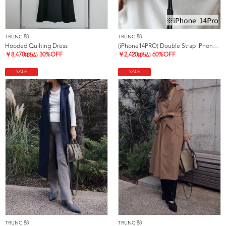
TRUNC 88
TRUNC 88
Hooded Quilting Dress
(iPhone14PRO) Double Strap iPhone Case
￥
8,470
30%OFF
￥
2,420
60%OFF
(税込)
(税込)
SALE
SALE
TRUNC 88
TRUNC 88