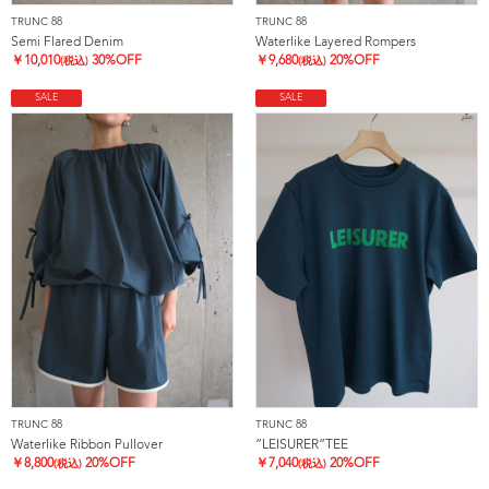
TRUNC 88
TRUNC 88
Semi Flared Denim
Waterlike Layered Rompers
￥
10,010
30%OFF
￥
9,680
20%OFF
(税込)
(税込)
SALE
SALE
TRUNC 88
TRUNC 88
Waterlike Ribbon Pullover
”LEISURER”TEE
￥
8,800
20%OFF
￥
7,040
20%OFF
(税込)
(税込)