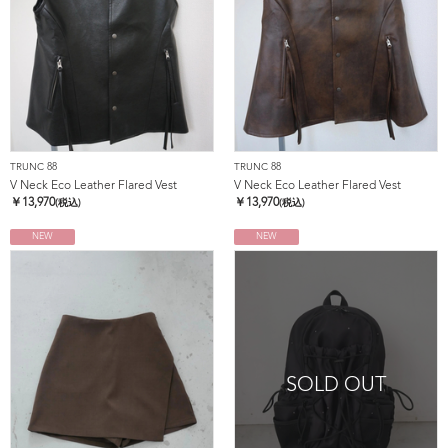
TRUNC 88
TRUNC 88
V Neck Eco Leather Flared Vest
V Neck Eco Leather Flared Vest
￥
13,970
￥
13,970
(税込)
(税込)
NEW
NEW
SOLD OUT