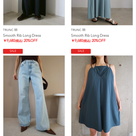
TRUNC 88
TRUNC 88
Smooth Rib Long Dress
Smooth Rib Long Dress
￥
9,680
20%OFF
￥
9,680
20%OFF
(税込)
(税込)
SALE
SALE