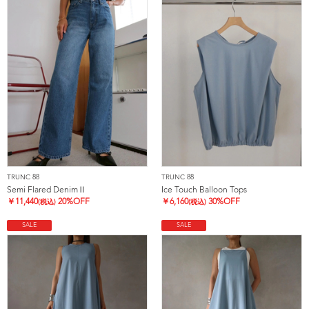
TRUNC 88
TRUNC 88
Semi Flared DenimⅡ
Ice Touch Balloon Tops
￥
11,440
20%OFF
￥
6,160
30%OFF
(税込)
(税込)
SALE
SALE