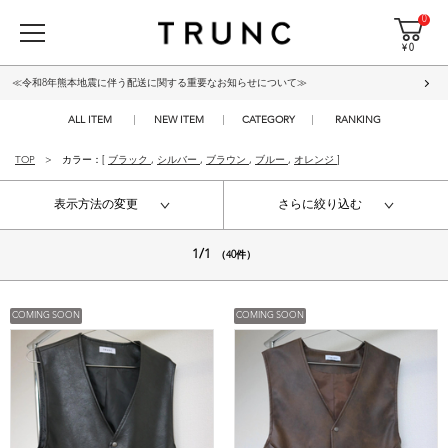
0
¥ 0
≪令和8年熊本地震に伴う配送に関する重要なお知らせについて≫
ALL ITEM
NEW ITEM
CATEGORY
RANKING
TOP
カラー：[
ブラック
,
シルバー
,
ブラウン
,
ブルー
,
オレンジ
]
表示方法の変更
さらに絞り込む
1/1
（40件）
COMING SOON
COMING SOON