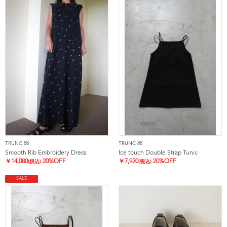
TRUNC 88
TRUNC 88
Smooth Rib Embroidery Dress
Ice touch Double Strap Tunic
￥
14,080
20%OFF
￥
7,920
20%OFF
(税込)
(税込)
SALE