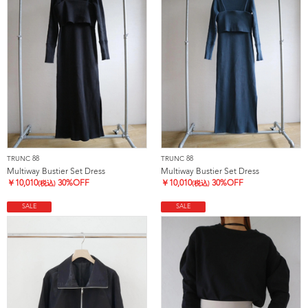
TRUNC 88
TRUNC 88
Multiway Bustier Set Dress
Multiway Bustier Set Dress
￥
10,010
30%OFF
￥
10,010
30%OFF
(税込)
(税込)
SALE
SALE