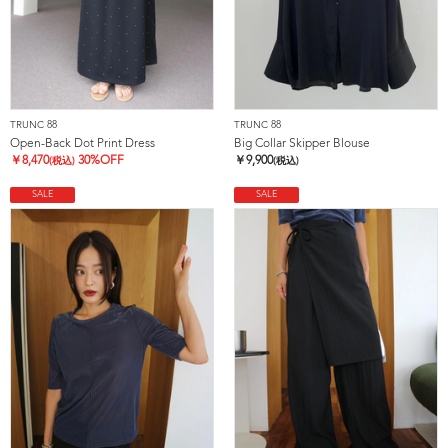
TRUNC 88
TRUNC 88
Open-Back Dot Print Dress
Big Collar Skipper Blouse
￥
8,470
30%OFF
￥
9,900
(税込)
(税込)
SALE
SALE