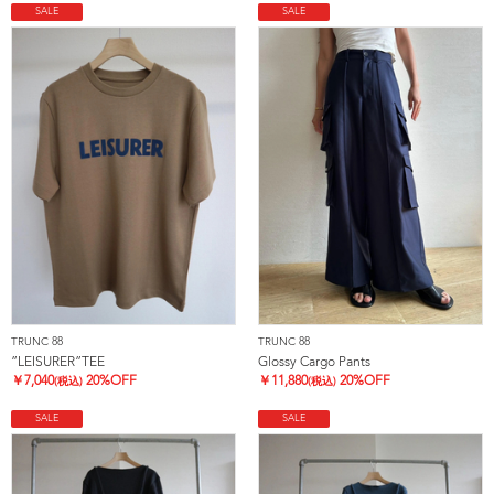
SALE
SALE
TRUNC 88
TRUNC 88
”LEISURER”TEE
Glossy Cargo Pants
￥
7,040
20%OFF
￥
11,880
20%OFF
(税込)
(税込)
SALE
SALE