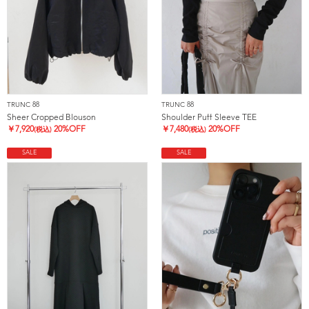
TRUNC 88
TRUNC 88
Sheer Cropped Blouson
Shoulder Puff Sleeve TEE
￥
7,920
20%OFF
￥
7,480
20%OFF
(税込)
(税込)
SALE
SALE