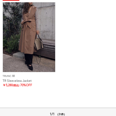
TRUNC 88
TR Sleeveless Jacket
￥
5,280
70%OFF
(税込)
1/1
（31件）