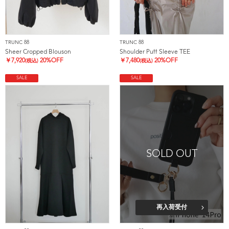
TRUNC 88
TRUNC 88
Sheer Cropped Blouson
Shoulder Puff Sleeve TEE
￥
7,920
20%OFF
￥
7,480
20%OFF
(税込)
(税込)
SALE
SALE
SOLD OUT
再入荷受付