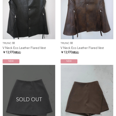
TRUNC 88
TRUNC 88
V Neck Eco Leather Flared Vest
V Neck Eco Leather Flared Vest
￥
13,970
￥
13,970
(税込)
(税込)
NEW
NEW
SOLD OUT