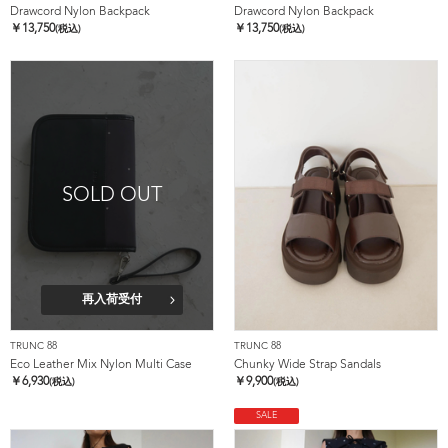
Drawcord Nylon Backpack
Drawcord Nylon Backpack
￥
13,750
￥
13,750
(税込)
(税込)
SOLD OUT
再入荷受付
TRUNC 88
TRUNC 88
Eco Leather Mix Nylon Multi Case
Chunky Wide Strap Sandals
￥
6,930
￥
9,900
(税込)
(税込)
SALE