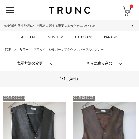
0
¥ 0
≪令和8年熊本地震に伴う配送に関する重要なお知らせについて≫
ALL ITEM
NEW ITEM
CATEGORY
RANKING
TOP
カラー：[
ブラック
,
シルバー
,
ブラウン
,
パープル
,
グレー
]
表示方法の変更
さらに絞り込む
1/1
（31件）
COMING SOON
COMING SOON