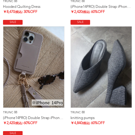
TRUNC 88
TRUNC 88
Hooded Quilting Dress
(iPhone14PRO) Double Strap iPhone Case
￥
8,470
30%OFF
￥
2,420
60%OFF
(税込)
(税込)
SALE
SALE
TRUNC 88
TRUNC 88
(iPhone14PRO) Double Strap iPhone Case
knitting pumps
￥
2,420
60%OFF
￥
4,840
60%OFF
(税込)
(税込)
SALE