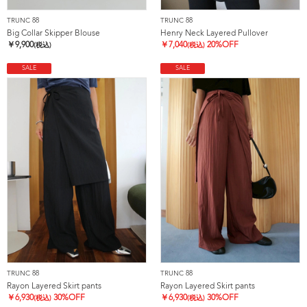
TRUNC 88
TRUNC 88
Big Collar Skipper Blouse
Henry Neck Layered Pullover
￥
9,900
￥
7,040
20%OFF
(税込)
(税込)
SALE
SALE
TRUNC 88
TRUNC 88
Rayon Layered Skirt pants
Rayon Layered Skirt pants
￥
6,930
30%OFF
￥
6,930
30%OFF
(税込)
(税込)