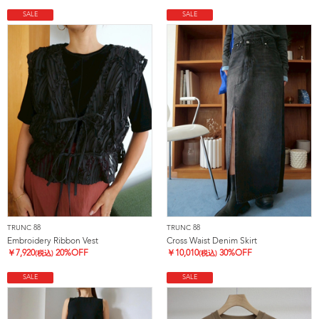
SALE
SALE
TRUNC 88
TRUNC 88
Embroidery Ribbon Vest
Cross Waist Denim Skirt
￥
7,920
20%OFF
￥
10,010
30%OFF
(税込)
(税込)
SALE
SALE