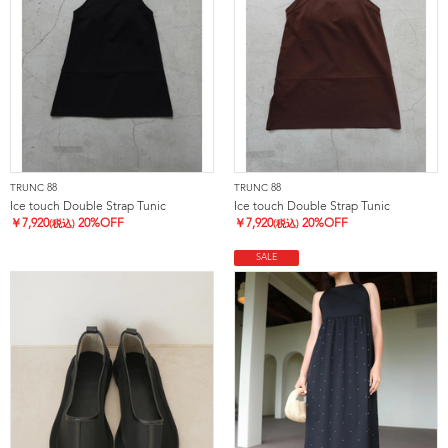
TRUNC 88
TRUNC 88
Ice touch Double Strap Tunic
Ice touch Double Strap Tunic
￥
7,920
20%OFF
￥
7,920
20%OFF
(税込)
(税込)
SALE