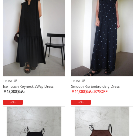
TRUNC 88
TRUNC 88
Ice Touch Keyneck 2Way Dress
Smooth Rib Embroidery Dress
￥
13,200
￥
14,080
20%OFF
(税込)
(税込)
SALE
SALE