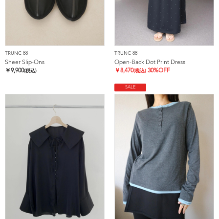
TRUNC 88
TRUNC 88
Sheer Slip-Ons
Open-Back Dot Print Dress
￥
9,900
￥
8,470
30%OFF
(税込)
(税込)
SALE