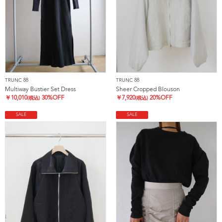
TRUNC 88
TRUNC 88
Multiway Bustier Set Dress
Sheer Cropped Blouson
￥
10,010
30%OFF
￥
7,920
20%OFF
(税込)
(税込)
SALE
SALE