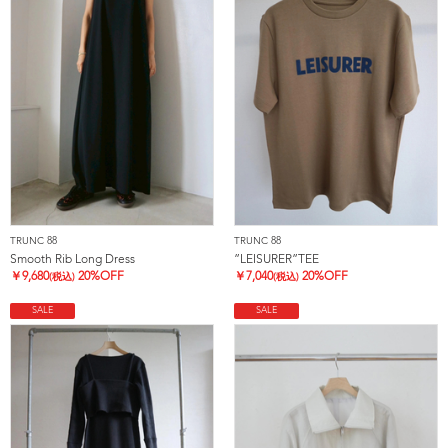
TRUNC 88
TRUNC 88
Smooth Rib Long Dress
”LEISURER”TEE
￥
9,680
20%OFF
￥
7,040
20%OFF
(税込)
(税込)
SALE
SALE