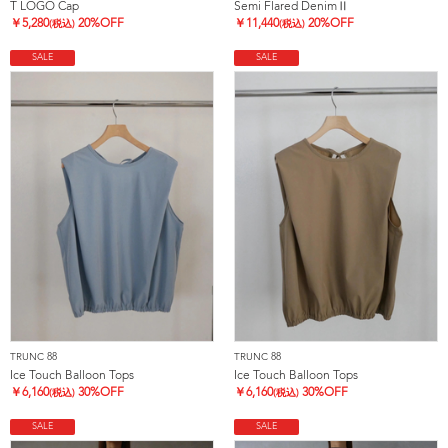
T LOGO Cap
Semi Flared DenimⅡ
￥
5,280
20%OFF
￥
11,440
20%OFF
(税込)
(税込)
SALE
SALE
TRUNC 88
TRUNC 88
Ice Touch Balloon Tops
Ice Touch Balloon Tops
￥
6,160
30%OFF
￥
6,160
30%OFF
(税込)
(税込)
SALE
SALE