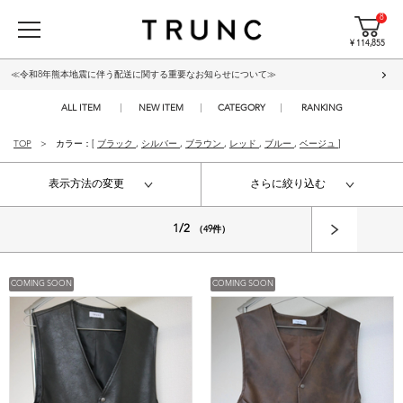
8
¥ 114,855
≪令和8年熊本地震に伴う配送に関する重要なお知らせについて≫
ALL ITEM
NEW ITEM
CATEGORY
RANKING
TOP
カラー：[
ブラック
,
シルバー
,
ブラウン
,
レッド
,
ブルー
,
ベージュ
]
表示方法の変更
さらに絞り込む
1/2
（49件）
COMING SOON
COMING SOON