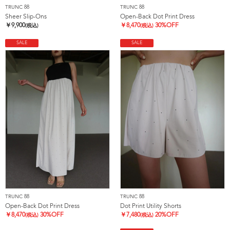
TRUNC 88
TRUNC 88
Sheer Slip-Ons
Open-Back Dot Print Dress
￥
9,900
￥
8,470
30%OFF
(税込)
(税込)
SALE
SALE
TRUNC 88
TRUNC 88
Open-Back Dot Print Dress
Dot Print Utility Shorts
￥
8,470
30%OFF
￥
7,480
20%OFF
(税込)
(税込)