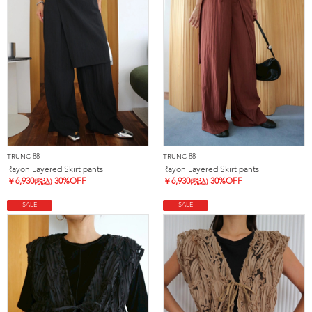
TRUNC 88
TRUNC 88
Rayon Layered Skirt pants
Rayon Layered Skirt pants
￥
6,930
30%OFF
￥
6,930
30%OFF
(税込)
(税込)
SALE
SALE