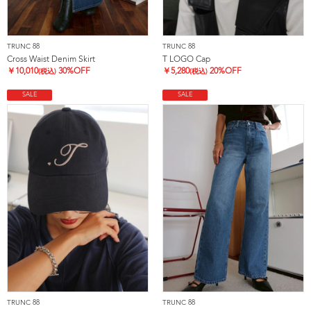
TRUNC 88
TRUNC 88
Cross Waist Denim Skirt
T LOGO Cap
￥
10,010
30%OFF
￥
5,280
20%OFF
(税込)
(税込)
SALE
SALE
TRUNC 88
TRUNC 88