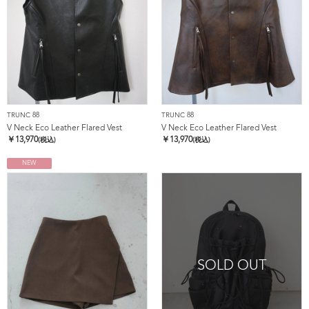
TRUNC 88
TRUNC 88
V Neck Eco Leather Flared Vest
V Neck Eco Leather Flared Vest
￥
13,970
￥
13,970
(税込)
(税込)
NEW
SOLD OUT