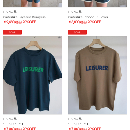
TRUNC 88
TRUNC 88
Waterlike Layered Rompers
Waterlike Ribbon Pullover
￥
9,680
20%OFF
￥
8,800
20%OFF
(税込)
(税込)
SALE
SALE
TRUNC 88
TRUNC 88
”LEISURER”TEE
”LEISURER”TEE
￥
7,040
20%OFF
￥
7,040
20%OFF
(税込)
(税込)