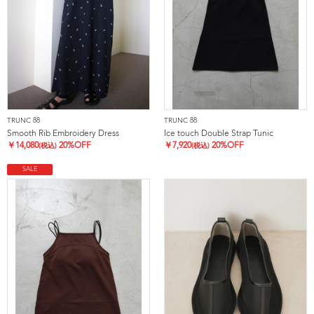
TRUNC 88
TRUNC 88
Smooth Rib Embroidery Dress
Ice touch Double Strap Tunic
￥
14,080
20%OFF
￥
7,920
20%OFF
(税込)
(税込)
SALE