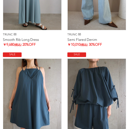
TRUNC 88
TRUNC 88
Smooth Rib Long Dress
Semi Flared Denim
￥
9,680
20%OFF
￥
10,010
30%OFF
(税込)
(税込)
SALE
SALE