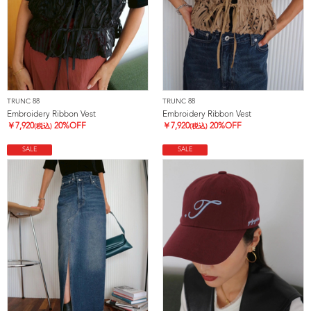
TRUNC 88
TRUNC 88
Embroidery Ribbon Vest
Embroidery Ribbon Vest
￥
7,920
20%OFF
￥
7,920
20%OFF
(税込)
(税込)
SALE
SALE