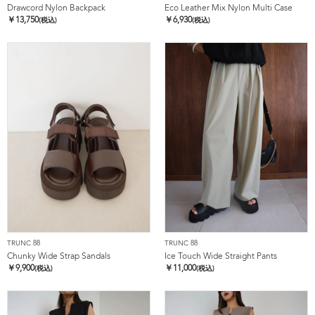
Drawcord Nylon Backpack
Eco Leather Mix Nylon Multi Case
￥
13,750
￥
6,930
(税込)
(税込)
TRUNC 88
TRUNC 88
Chunky Wide Strap Sandals
Ice Touch Wide Straight Pants
￥
9,900
￥
11,000
(税込)
(税込)