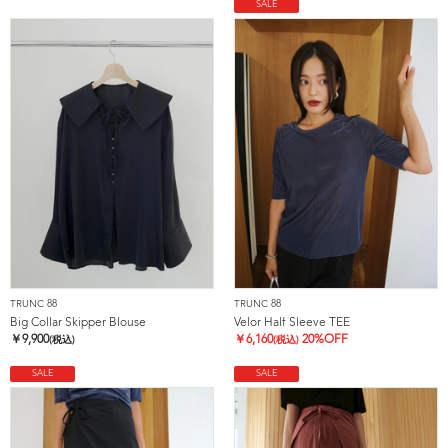
SALE
TRUNC 88
TRUNC 88
Big Collar Skipper Blouse
Velor Half Sleeve TEE
￥
9,900
￥
6,160
20%OFF
(税込)
(税込)
SALE
SALE