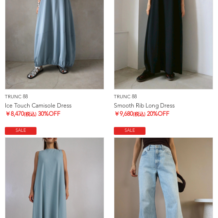
TRUNC 88
TRUNC 88
Ice Touch Camisole Dress
Smooth Rib Long Dress
￥
8,470
30%OFF
￥
9,680
20%OFF
(税込)
(税込)
SALE
SALE