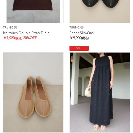
TRUNC 88
TRUNC 88
Ice touch Double Strap Tunic
Sheer Slip-Ons
￥
7,920
20%OFF
￥
9,900
(税込)
(税込)
SALE