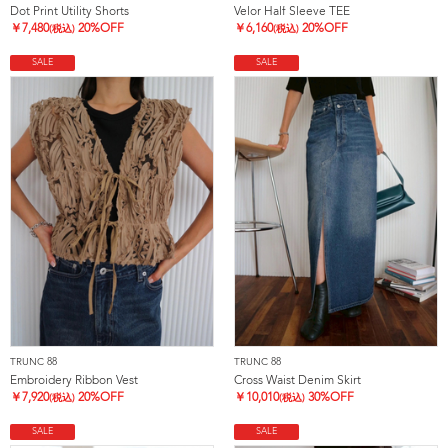
Dot Print Utility Shorts
Velor Half Sleeve TEE
￥
7,480
20%OFF
￥
6,160
20%OFF
(税込)
(税込)
SALE
SALE
TRUNC 88
TRUNC 88
Embroidery Ribbon Vest
Cross Waist Denim Skirt
￥
7,920
20%OFF
￥
10,010
30%OFF
(税込)
(税込)
SALE
SALE