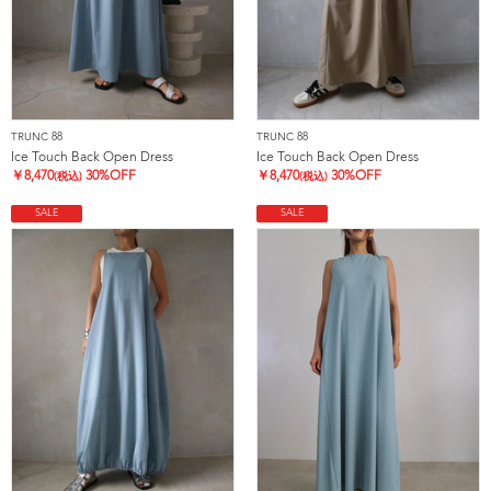
TRUNC 88
TRUNC 88
Ice Touch Back Open Dress
Ice Touch Back Open Dress
￥
8,470
30%OFF
￥
8,470
30%OFF
(税込)
(税込)
SALE
SALE