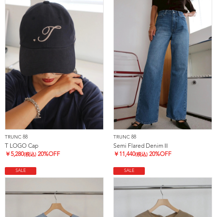
TRUNC 88
TRUNC 88
T LOGO Cap
Semi Flared DenimⅡ
￥
5,280
20%OFF
￥
11,440
20%OFF
(税込)
(税込)
SALE
SALE