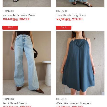
TRUNC 88
TRUNC 88
Ice Touch Camisole Dress
Smooth Rib Long Dress
￥
8,470
30%OFF
￥
9,680
20%OFF
(税込)
(税込)
SALE
SALE
TRUNC 88
TRUNC 88
Semi Flared Denim
Waterlike Layered Rompers