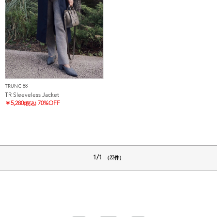
TRUNC 88
TR Sleeveless Jacket
￥
5,280
70%OFF
(税込)
1/1
（23件）