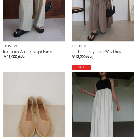
TRUNC 88
TRUNC 88
Ice Touch Wide Straight Pants
Ice Touch Keyneck 2Way Dress
￥
11,000
￥
13,200
(税込)
(税込)
SALE