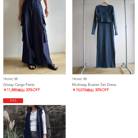
TRUNC 88
TRUNC 88
Glossy Cargo Pants
Multiway Bustier Set Dress
￥
11,880
20%OFF
￥
10,010
30%OFF
(税込)
(税込)
SALE