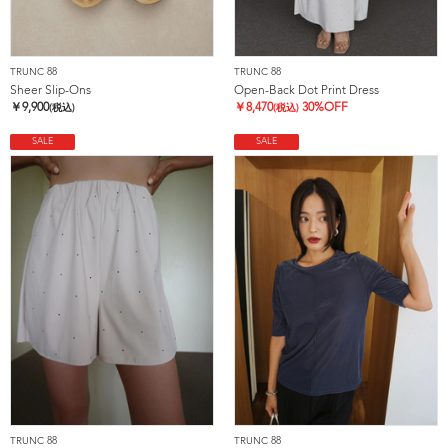
TRUNC 88
TRUNC 88
Sheer Slip-Ons
Open-Back Dot Print Dress
￥
9,900
￥
8,470
30%OFF
(税込)
(税込)
SALE
SALE
TRUNC 88
TRUNC 88