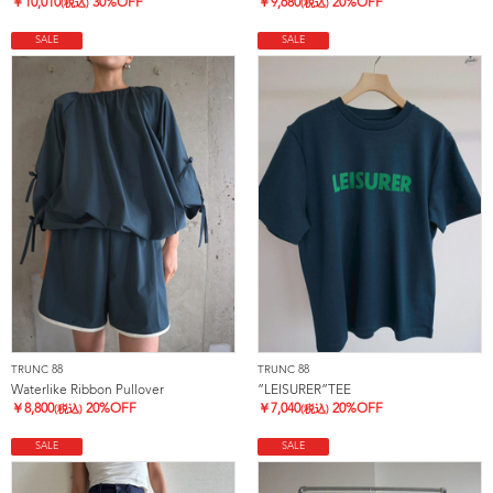
￥
10,010
30%OFF
￥
9,680
20%OFF
(税込)
(税込)
SALE
SALE
TRUNC 88
TRUNC 88
Waterlike Ribbon Pullover
”LEISURER”TEE
￥
8,800
20%OFF
￥
7,040
20%OFF
(税込)
(税込)
SALE
SALE