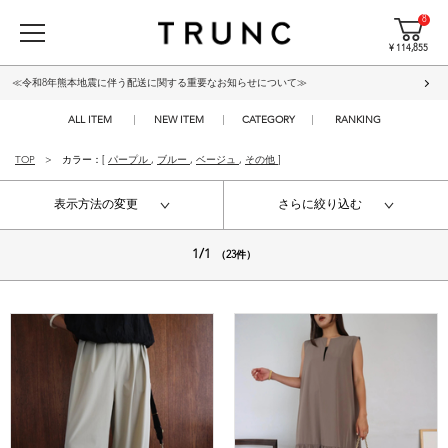
8
¥ 114,855
≪令和8年熊本地震に伴う配送に関する重要なお知らせについて≫
ALL ITEM
NEW ITEM
CATEGORY
RANKING
TOP
カラー：[
パープル
,
ブルー
,
ベージュ
,
その他
]
表示方法の変更
さらに絞り込む
1/1
（23件）