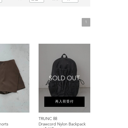
1
SOLD OUT
再入荷受付
TRUNC 88
horts
Drawcord Nylon Backpack