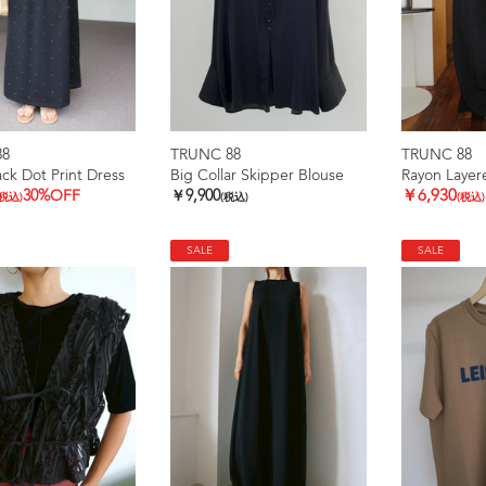
88
TRUNC 88
TRUNC 88
k Dot Print Dress
Big Collar Skipper Blouse
Rayon Layere
30%OFF
￥9,900
￥6,930
(税込)
(税込)
(税込)
SALE
SALE