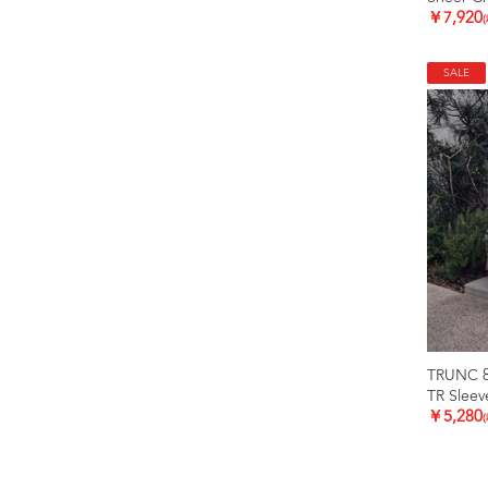
￥7,920
SALE
TRUNC 
TR Sleev
￥5,280