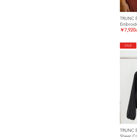
TRUNC 
Embroide
￥7,920
SALE
TRUNC 
Sheer C