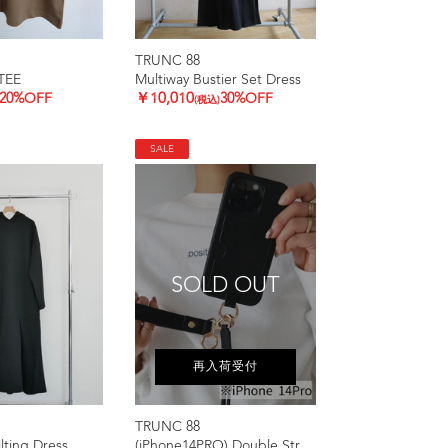
TRUNC 88
TEE
Multiway Bustier Set Dress
20%OFF
￥10,010
30%OFF
(税込)
SALE
SOLD OUT
再入荷受付
TRUNC 88
ting Dress
(iPhone14PRO) Double Strap iPhone Case