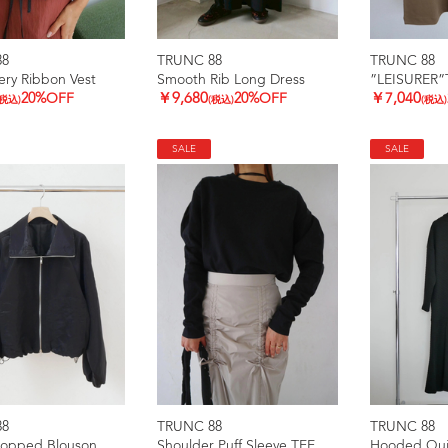
88
TRUNC 88
TRUNC 88
ry Ribbon Vest
Smooth Rib Long Dress
”LEISURER”
20%OFF
￥9,680
20%OFF
￥7,040
(税込)
(税込)
(税込)
SALE
SALE
88
TRUNC 88
TRUNC 88
ropped Blouson
Shoulder Puff Sleeve TEE
Hooded Quil