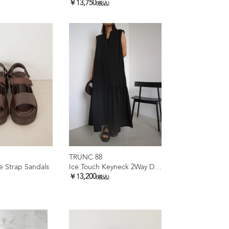
￥13,750
(税込)
TRUNC 88
 Strap Sandals
Ice Touch Keyneck 2Way Dress
￥13,200
(税込)