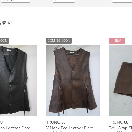
を表示
SOON
COMING SOON
NEW
88
TRUNC 88
TRUNC 88
V Neck Eco Leather Flared Vest
V Neck Eco Leather Flared Vest
Twill Wrap S