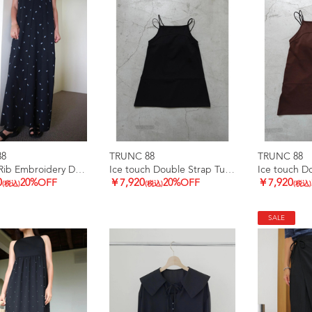
88
TRUNC 88
TRUNC 88
Smooth Rib Embroidery Dress
Ice touch Double Strap Tunic
0
20%OFF
￥7,920
20%OFF
￥7,920
(税込)
(税込)
(税込)
SALE