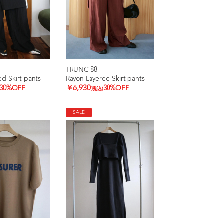
TRUNC 88
d Skirt pants
Rayon Layered Skirt pants
30%OFF
￥6,930
30%OFF
(税込)
SALE