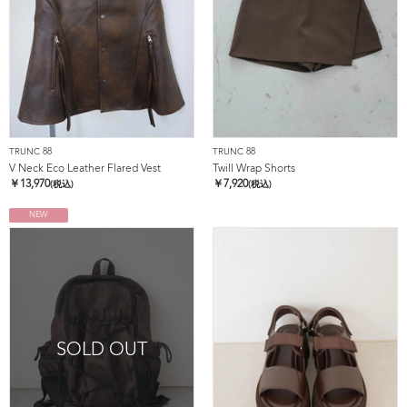
TRUNC 88
TRUNC 88
V Neck Eco Leather Flared Vest
Twill Wrap Shorts
￥
13,970
￥
7,920
(税込)
(税込)
NEW
SOLD OUT