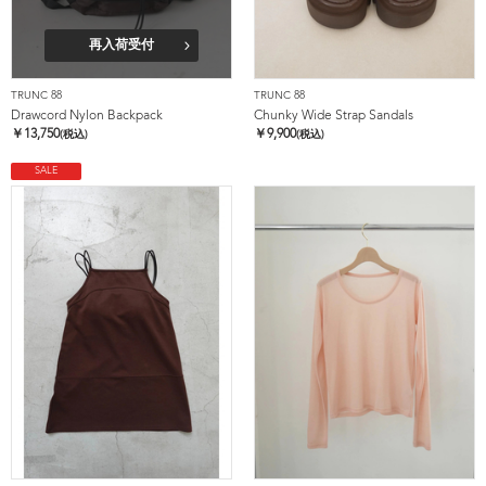
再入荷受付
TRUNC 88
TRUNC 88
Drawcord Nylon Backpack
Chunky Wide Strap Sandals
￥
13,750
￥
9,900
(税込)
(税込)
SALE