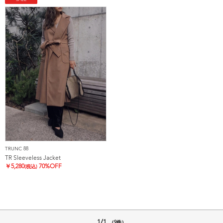
TRUNC 88
TR Sleeveless Jacket
￥
5,280
70%OFF
(税込)
1/1
（9件）