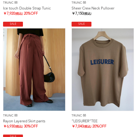
TRUNC 88
TRUNC 88
Ice touch Double Strap Tunic
Sheer Crew Neck Pullover
￥
7,920
20%OFF
￥
7,150
(税込)
(税込)
SALE
SALE
TRUNC 88
TRUNC 88
Rayon Layered Skirt pants
”LEISURER”TEE
￥
6,930
30%OFF
￥
7,040
20%OFF
(税込)
(税込)
SALE