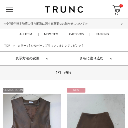
0
¥ 0
≪令和8年熊本地震に伴う配送に関する重要なお知らせについて≫
ALL ITEM
NEW ITEM
CATEGORY
RANKING
TOP
カラー：[
シルバー
,
ブラウン
,
オレンジ
,
ピンク
]
表示方法の変更
さらに絞り込む
1/1
（9件）
COMING SOON
NEW