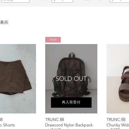
表示
NEW
SOLD OUT
再入荷受付
88
TRUNC 88
TRUNC 88
ap Shorts
Drawcord Nylon Backpack
Chunky Wide